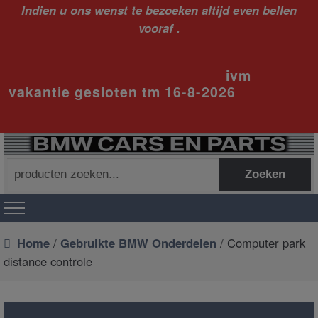
Indien u ons wenst te bezoeken altijd even bellen
vooraf .
ivm
vakantie gesloten tm 16-8-2026
Zoeken
Zoeken
naar:
Home
/
Gebruikte BMW Onderdelen
/ Computer park
distance controle