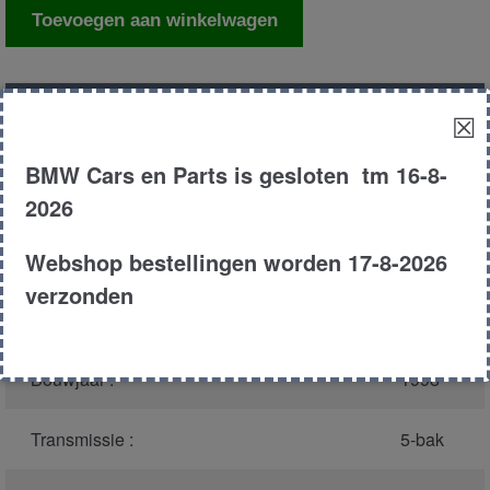
Computer
Toevoegen aan winkelwagen
park
distance
controle
Productnummer
(graag melden bij
922
☒
aantal
bellen)
:
BMW Cars en Parts is gesloten tm 16-8-
Model :
E39
2026
Webshop bestellingen worden 17-8-2026
Carroserie :
Touring
verzonden
Type :
523i
Bouwjaar :
1998
Transmissie :
5-bak