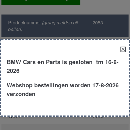
pdc
aantal
Productnummer
(graag melden bij
2053
bellen)
:
Model :
E38
☒
BMW Cars en Parts is gesloten tm 16-8-
Kleur :
363 biarritz
blauw
2026
Carroserie :
Sedan
Webshop bestellingen worden 17-8-2026
verzonden
Motor type :
306d1
Type :
730d