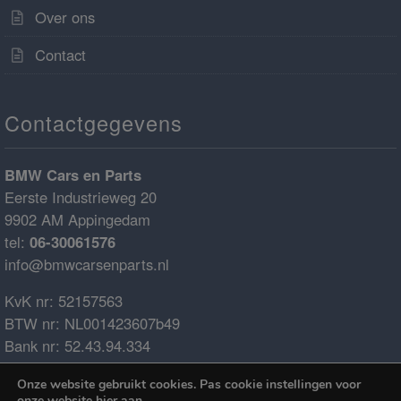
Over ons
Contact
Contactgegevens
BMW Cars en Parts
Eerste Industrieweg 20
9902 AM Appingedam
tel:
06-30061576
info@bmwcarsenparts.nl
KvK nr: 52157563
BTW nr: NL001423607b49
Bank nr: 52.43.94.334
IBAN: NL68ABNA0524394334
Onze website gebruikt cookies. Pas cookie instellingen voor
BIC: ABNANL2A
onze website
hier
aan.