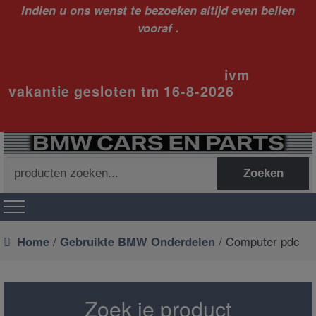
Indien u ons wenst te bezoeken altijd even bellen
vooraf .
ivm
vakantie gesloten tm 16-8-2026
Zoeken
Zoeken
naar:
Home
/
Gebruikte BMW Onderdelen
/ Computer pdc
Zoek je product