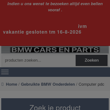
Indien u ons wenst te bezoeken altijd even bellen
vooraf .
ivm
vakantie gesloten tm 16-8-2026
Zoeken
Zoeken
naar:
Home
/
Gebruikte BMW Onderdelen
/ Computer pdc
Zoek je product