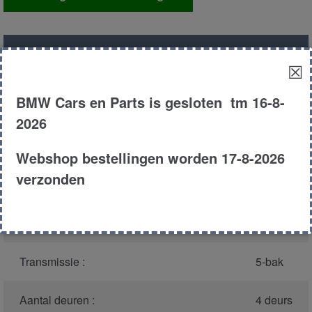
pdc
aantal
Productnummer
(graag melden bij
3201
☒
bellen)
:
BMW Cars en Parts is gesloten tm 16-8-
Model :
E39
2026
Carroserie :
Sedan
Webshop bestellingen worden 17-8-2026
verzonden
Type :
523i
Bouwjaar :
1997
Transmissie :
5-bak
Aantal deuren :
4 deurs