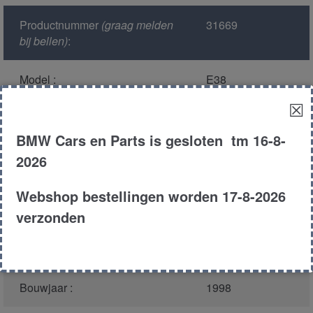
Productnummer
(graag melden
31669
bij bellen)
:
Model :
E38
☒
Kleur :
317 - Orientblau
Metallic
BMW Cars en Parts is gesloten tm 16-8-
2026
Carroserie :
Sedan
Webshop bestellingen worden 17-8-2026
Motor type :
54121
verzonden
Type :
750IL
Bouwjaar :
1998