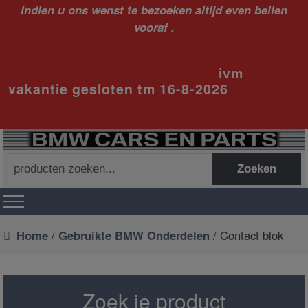
Indien u ons wenst te bezoeken altijd even bellen
vooraf .
ivm
vakantie gesloten tm 16-8-2026
Zoeken
Zoeken
naar:
Home
/
Gebruikte BMW Onderdelen
/ Contact blok
Zoek je product