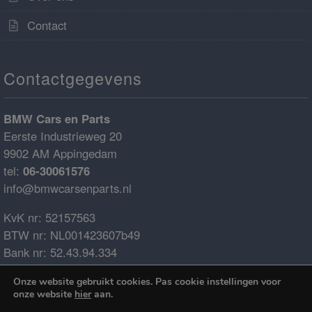
Contact
Contactgegevens
BMW Cars en Parts
Eerste Industrieweg 20
9902 AM Appingedam
tel:
06-30061576
info@bmwcarsenparts.nl
KvK nr: 52157563
BTW nr: NL001423607b49
Bank nr: 52.43.94.334
IBAN: NL68ABNA0524394334
Onze website gebruikt cookies. Pas cookie instellingen voor
BIC: ABNANL2A
onze website
hier
aan.
€0.00