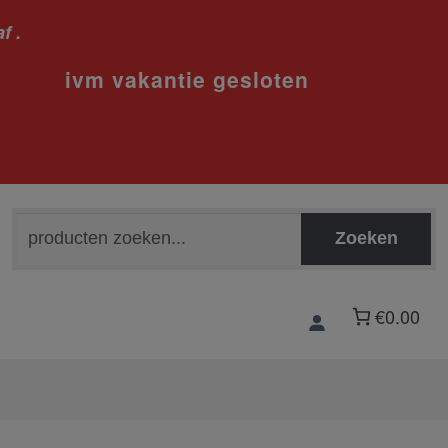
f .
sloten
Zoeken
Zoeken
naar:
€0.00