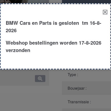
Productnummer
(graag m
☒
Model :
BMW Cars en Parts is gesloten tm 16-8-
2026
Kleur :
Webshop bestellingen worden 17-8-2026
Carroserie :
verzonden
Motor type :
Type :
Bouwjaar :
Transmissie :