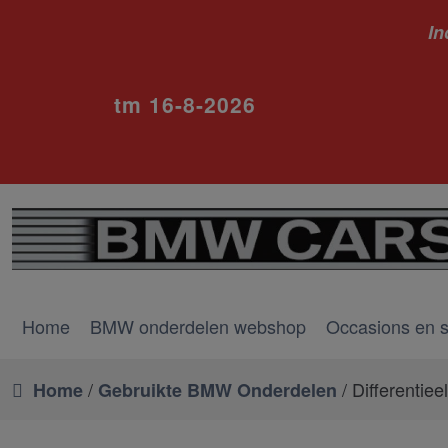
In
ivm va
tm 16-8-2026
Home
BMW onderdelen webshop
Occasions en 
/
/ Differentieel
Home
Gebruikte BMW Onderdelen