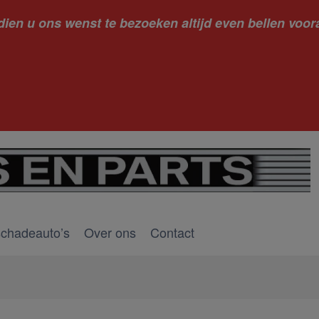
dien u ons wenst te bezoeken altijd even bellen voora
kantie ge
schadeauto’s
Over ons
Contact