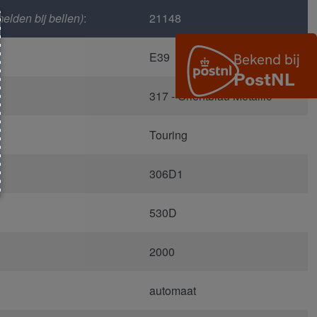
elden bij bellen)
:
21148
E39
317 - Orientblau Metallic
Touring
306D1
530D
2000
automaat