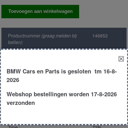
Differentieel
Toevoegen aan winkelwagen
aantal
Productnummer
(graag melden bij
146852
bellen)
:
☒
Model :
E38
BMW Cars en Parts is gesloten tm 16-8-
Kleur :
303 comos
2026
zwart
Webshop bestellingen worden 17-8-2026
Carroserie :
Sedan
verzonden
Motor type :
m52 286s1
Type :
728i