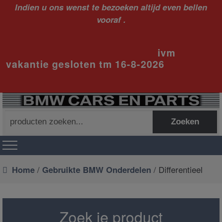
Indien u ons wenst te bezoeken altijd even bellen
vooraf .
ivm
vakantie gesloten tm 16-8-2026
Zoeken
Zoeken
naar:
Home
/
Gebruikte BMW Onderdelen
/ Differentieel
Zoek je product