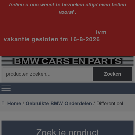
Indien u ons wenst te bezoeken altijd even bellen
vooraf .
ivm
vakantie gesloten tm 16-8-2026
Zoeken
Zoeken
naar:
Home
/
Gebruikte BMW Onderdelen
/ Differentieel
Zoek je product