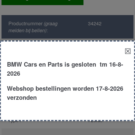
aantal
Productnummer
(graag
34242
melden bij bellen)
:
Model :
E38
☒
BMW Cars en Parts is gesloten tm 16-8-
Kleur :
324 - Oxfordgr?n
Metallic
2026
Carroserie :
Sedan
Webshop bestellingen worden 17-8-2026
verzonden
Motor type :
256t1
Type :
725tds