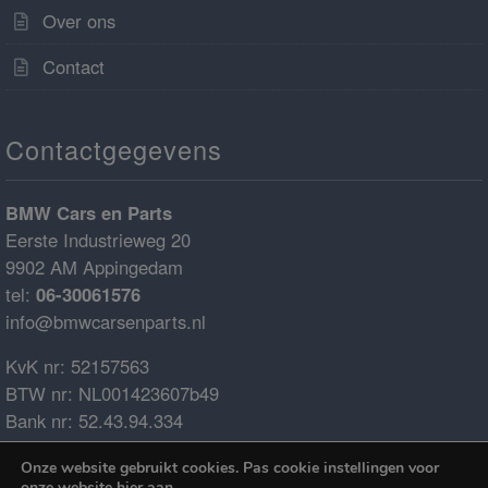
Over ons
Contact
Contactgegevens
BMW Cars en Parts
Eerste Industrieweg 20
9902 AM Appingedam
tel:
06-30061576
info@bmwcarsenparts.nl
KvK nr: 52157563
BTW nr: NL001423607b49
Bank nr: 52.43.94.334
IBAN: NL68ABNA0524394334
Onze website gebruikt cookies. Pas cookie instellingen voor
BIC: ABNANL2A
onze website
hier
aan.