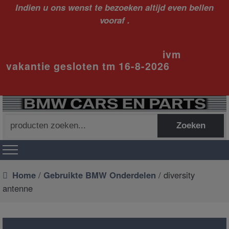
Indien u ons wenst te bezoeken altijd even bellen
vooraf .
ivm
vakantie gesloten tm 16-8-2026
Zoeken
Zoeken
naar:
Home
/
Gebruikte BMW Onderdelen
/ diversity
antenne