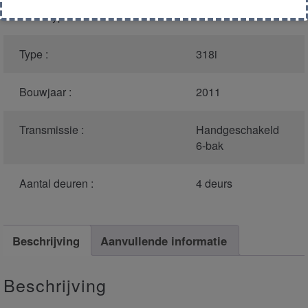
Motor type :
n43b20a
Type :
318i
Bouwjaar :
2011
Transmissie :
Handgeschakeld
6-bak
Aantal deuren :
4 deurs
Beschrijving
Aanvullende informatie
Beschrijving