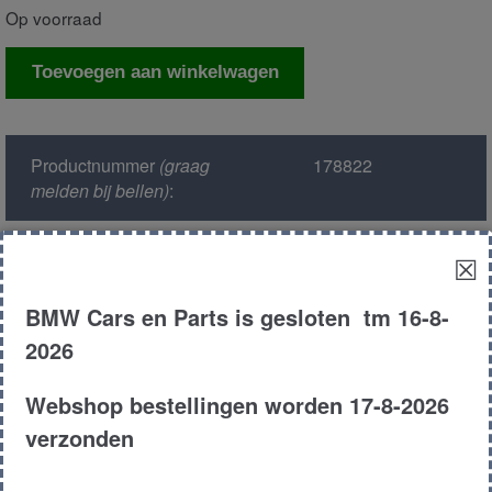
Op voorraad
diversity
Toevoegen aan winkelwagen
antenne
aantal
Productnummer
(graag
178822
melden bij bellen)
:
OEM nummer :
65209193841
☒
Model :
E91
BMW Cars en Parts is gesloten tm 16-8-
2026
Kleur :
475 black sapphire
metallic
Webshop bestellingen worden 17-8-2026
verzonden
Carroserie :
Touring