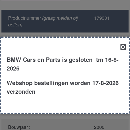
achter
aantal
Productnummer
(graag melden bij
179301
bellen)
:
Model :
E38
☒
Kleur :
317 orient
BMW Cars en Parts is gesloten tm 16-8-
blauw
2026
Carroserie :
Sedan
Webshop bestellingen worden 17-8-2026
verzonden
Motor type :
448s1 m62 tu
Type :
740il
Bouwjaar :
2000