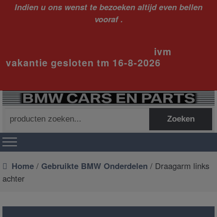
Indien u ons wenst te bezoeken altijd even bellen
vooraf .
ivm
vakantie gesloten tm 16-8-2026
Zoeken
Zoeken
naar:
Home
/
Gebruikte BMW Onderdelen
/ Draagarm links
achter