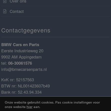
Over ons
Contact
Contactgegevens
BMW Cars en Parts
Eerste Industrieweg 20
9902 AM Appingedam
tel:
06-30061576
info@bmwcarsenparts.nl
KvK nr: 52157563
BTW nr: NL001423607b49
Bank nr: 52.43.94.334
IBAN: NL68ABNA0524394334
Onze website gebruikt cookies. Pas cookie instellingen voor
BIC: ABNANL2A
onze website
hier
aan.
€0.00