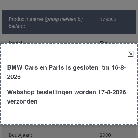
achter
aantal
Productnummer
(graag melden bij
179302
bellen)
:
Model :
E38
☒
Kleur :
317 orient
BMW Cars en Parts is gesloten tm 16-8-
blauw
2026
Carroserie :
Sedan
Webshop bestellingen worden 17-8-2026
verzonden
Motor type :
448s1 m62 tu
Type :
740il
Bouwjaar :
2000