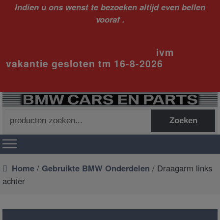
Indien u ons wenst te bezoeken altijd even bellen
vooraf .
ivm
vakantie gesloten tm 16-8-2026
Zoeken
Zoeken
naar:
Home
/
Gebruikte BMW Onderdelen
/ Draagarm links
achter