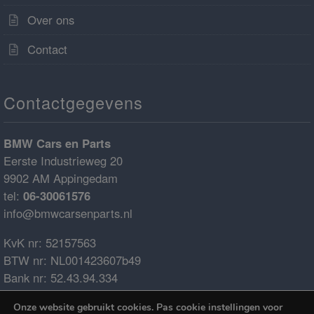
Over ons
Contact
Contactgegevens
BMW Cars en Parts
Eerste Industrieweg 20
9902 AM Appingedam
tel:
06-30061576
info@bmwcarsenparts.nl
KvK nr: 52157563
BTW nr: NL001423607b49
Bank nr: 52.43.94.334
IBAN: NL68ABNA0524394334
Onze website gebruikt cookies. Pas cookie instellingen voor
BIC: ABNANL2A