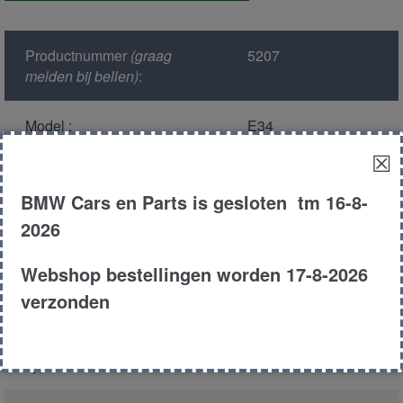
voor
onder
Productnummer
(graag
5207
aantal
melden bij bellen)
:
Model :
E34
☒
Kleur :
303 -
Cosmosschwarz
BMW Cars en Parts is gesloten tm 16-8-
Metallic
2026
Carroserie :
Sedan
Webshop bestellingen worden 17-8-2026
verzonden
Motor type :
256s2
Type :
525i