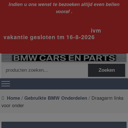
Indien u ons wenst te bezoeken altijd even bellen
vooraf .
ivm
vakantie gesloten tm 16-8-2026
Zoeken
Zoeken
naar:
Home
/
Gebruikte BMW Onderdelen
/ Draagarm links
voor onder