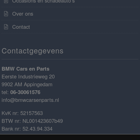
Occasions en schadeauto’s
Over ons
Contact
Contactgegevens
BMW Cars en Parts
Eerste Industrieweg 20
9902 AM Appingedam
tel:
06-30061576
info@bmwcarsenparts.nl
KvK nr: 52157563
BTW nr: NL001423607b49
Bank nr: 52.43.94.334
IBAN: NL68ABNA0524394334