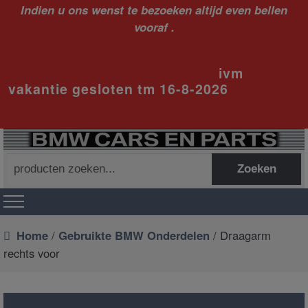
Indien u ons wenst te bezoeken altijd even bellen
vooraf .
ivm
vakantie gesloten tm 16-8-2026
Zoeken
Zoeken
naar:
Home
/
Gebruikte BMW Onderdelen
/ Draagarm
rechts voor