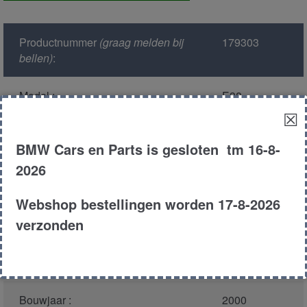
voor
aantal
Productnummer
(graag melden bij
179303
bellen)
:
Model :
E38
☒
Kleur :
317 orient
BMW Cars en Parts is gesloten tm 16-8-
blauw
2026
Carroserie :
Sedan
Webshop bestellingen worden 17-8-2026
verzonden
Motor type :
448s1 m62 tu
Type :
740il
Bouwjaar :
2000