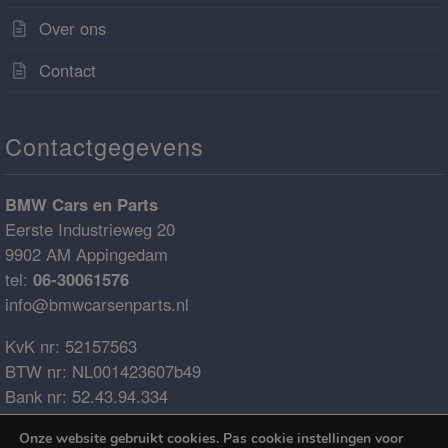
Over ons
Contact
Contactgegevens
BMW Cars en Parts
Eerste Industrieweg 20
9902 AM Appingedam
tel:
06-30061576
info@bmwcarsenparts.nl
KvK nr: 52157563
BTW nr: NL001423607b49
Bank nr: 52.43.94.334
IBAN: NL68ABNA0524394334
Onze website gebruikt cookies. Pas cookie instellingen voor
BIC: ABNANL2A