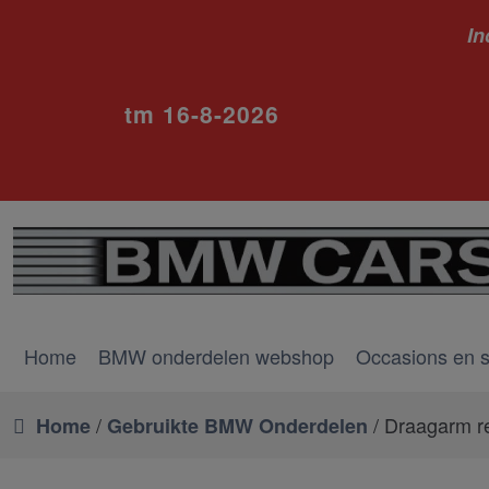
In
ivm va
tm 16-8-2026
Home
BMW onderdelen webshop
Occasions en 
/
/ Draagarm r
Home
Gebruikte BMW Onderdelen