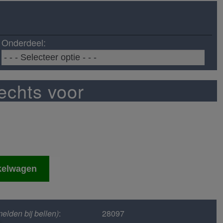
Onderdeel:
echts voor
kelwagen
elden bij bellen)
:
28097