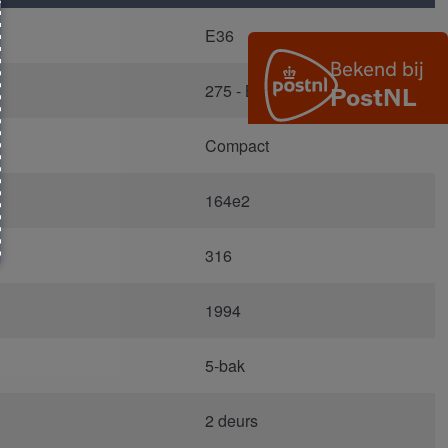
E36
275 - Bostongr?n Metallic
Compact
164e2
316
1994
5-bak
2 deurs