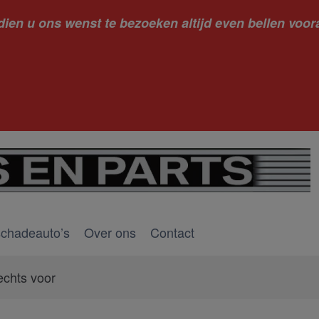
dien u ons wenst te bezoeken altijd even bellen voora
kantie ge
schadeauto’s
Over ons
Contact
echts voor