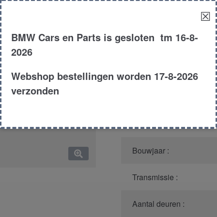
☒
Model :
BMW Cars en Parts is gesloten tm 16-8-
Kleur :
2026
Carroserie :
Webshop bestellingen worden 17-8-2026
verzonden
Motor type :
Type :
Bouwjaar :
Transmissie :
Aantal deuren :