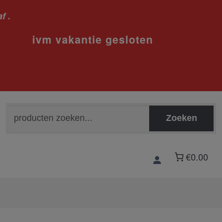
f .
sloten
Zoeken
Zoeken
naar:
€0.00