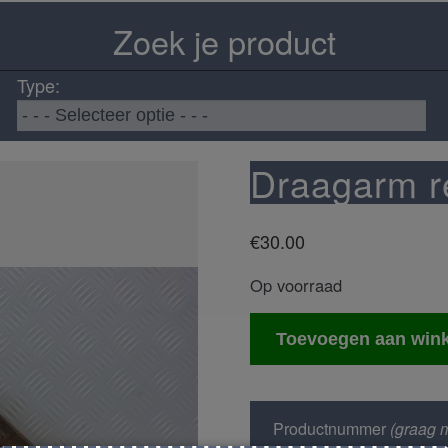
Zoek je product
Type:
Draagarm r
€
30.00
Op voorraad
Draagarm
Toevoegen aan win
rechts
voor
aantal
Productnummer
(graag m