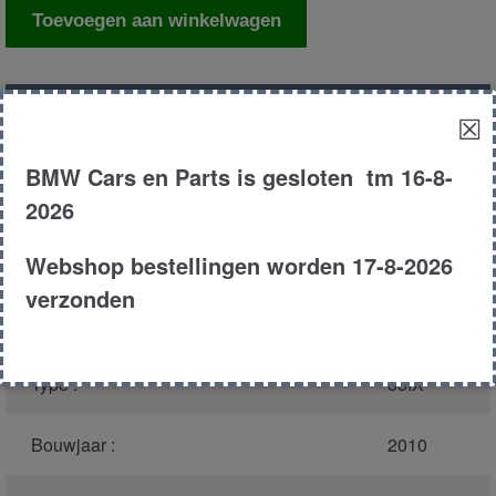
Draagarm
Toevoegen aan winkelwagen
rechts
voor
onder
Productnummer
(graag melden bij
13770
☒
aantal
bellen)
:
BMW Cars en Parts is gesloten tm 16-8-
Model :
E71
2026
Webshop bestellingen worden 17-8-2026
Carroserie :
MPV
verzonden
Motor type :
N54B30A
Type :
35IX
Bouwjaar :
2010