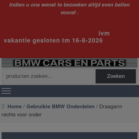
Indien u ons wenst te bezoeken altijd even bellen
vooraf .
ivm
vakantie gesloten tm 16-8-2026
Zoeken
Zoeken
naar:
Home
/
Gebruikte BMW Onderdelen
/ Draagarm
rechts voor onder