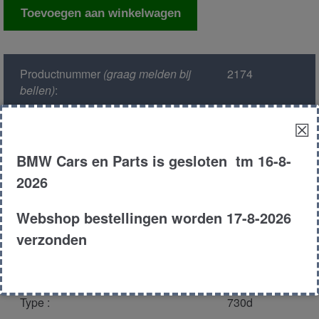
Draagarm
Toevoegen aan winkelwagen
rechts
voor
onder
Productnummer
(graag melden bij
2174
aantal
bellen)
:
☒
Model :
E38
BMW Cars en Parts is gesloten tm 16-8-
Kleur :
363 biarritz
2026
blauw
Webshop bestellingen worden 17-8-2026
Carroserie :
Sedan
verzonden
Motor type :
306d1
Type :
730d