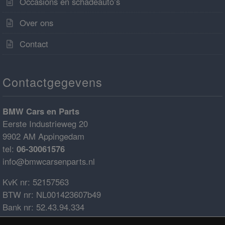
Occasions en schadeauto’s
Over ons
Contact
Contactgegevens
BMW Cars en Parts
Eerste Industrieweg 20
9902 AM Appingedam
tel:
06-30061576
info@bmwcarsenparts.nl
KvK nr: 52157563
BTW nr: NL001423607b49
Bank nr: 52.43.94.334
IBAN: NL68ABNA0524394334