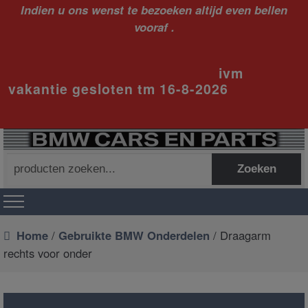
Indien u ons wenst te bezoeken altijd even bellen
vooraf .
ivm
vakantie gesloten tm 16-8-2026
Zoeken
Zoeken
naar:
Home
/
Gebruikte BMW Onderdelen
/ Draagarm
rechts voor onder