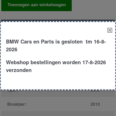
Dwarsdraagarm
Toevoegen aan winkelwagen
links
aantal
Productnummer
(graag melden bij
13786
☒
bellen)
:
BMW Cars en Parts is gesloten tm 16-8-
Model :
E71
2026
Webshop bestellingen worden 17-8-2026
Carroserie :
MPV
verzonden
Motor type :
N54B30A
Type :
35IX
Bouwjaar :
2010