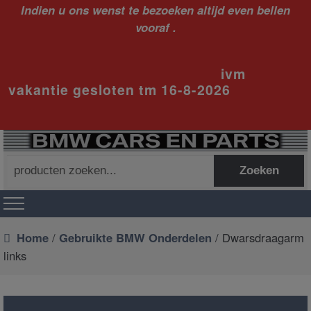
Indien u ons wenst te bezoeken altijd even bellen
vooraf .
ivm
vakantie gesloten tm 16-8-2026
Zoeken
Zoeken
naar:
Home
/
Gebruikte BMW Onderdelen
/ Dwarsdraagarm
links