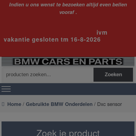
Indien u ons wenst te bezoeken altijd even bellen
vooraf .
ivm
vakantie gesloten tm 16-8-2026
Zoeken
Zoeken
naar:
Home
/
Gebruikte BMW Onderdelen
/ Dxc sensor
Zoek je product