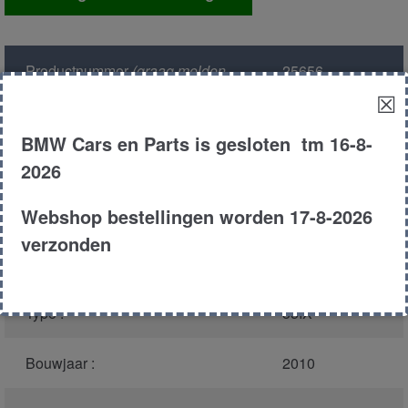
sensor
aantal
Productnummer
(graag melden
25656
bij bellen)
:
☒
BMW Cars en Parts is gesloten tm 16-8-
Model :
E71
2026
Kleur :
416 carbon
schwarz
Webshop bestellingen worden 17-8-2026
verzonden
Carroserie :
MPV
Type :
35IX
Bouwjaar :
2010