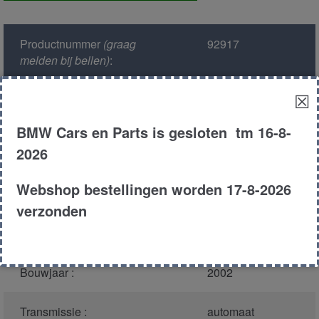
aantal
Productnummer
(graag
92917
melden bij bellen)
:
☒
Model :
E65
BMW Cars en Parts is gesloten tm 16-8-
Kleur :
482 toledo blauw
2026
metallic
Webshop bestellingen worden 17-8-2026
Carroserie :
Sedan
verzonden
Type :
735i
Bouwjaar :
2002
Transmissie :
automaat