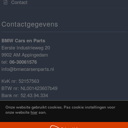
Contact
Contactgegevens
BMW Cars en Parts
Eerste Industrieweg 20
9902 AM Appingedam
tel:
06-30061576
info@bmwcarsenparts.nl
KvK nr: 52157563
BTW nr: NL001423607b49
Bank nr: 52.43.94.334
IBAN: NL68ABNA0524394334
Onze website gebruikt cookies. Pas cookie instellingen voor
BIC: ABNANL2A
onze website
hier
aan.
€0.00