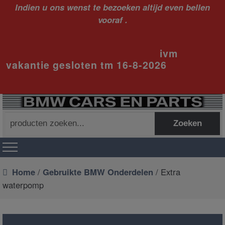
Indien u ons wenst te bezoeken altijd even bellen
vooraf .
ivm
vakantie gesloten tm 16-8-2026
Zoeken
Zoeken
naar:
Home
/
Gebruikte BMW Onderdelen
/ Extra
waterpomp