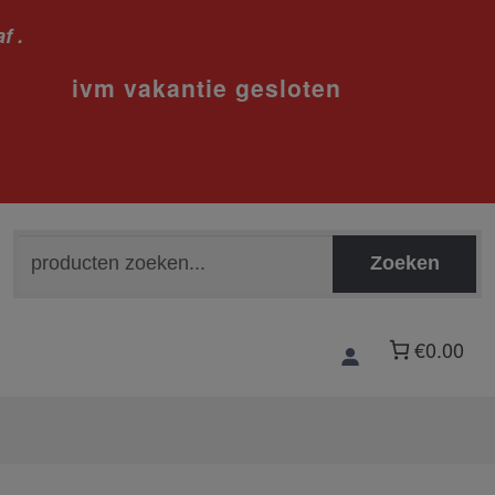
f .
sloten
Zoeken
Zoeken
naar:
€0.00