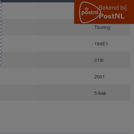
E46
Touring
194E1
318i
2001
5-bak