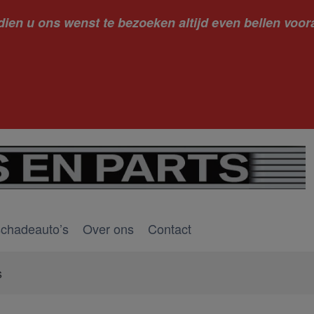
dien u ons wenst te bezoeken altijd even bellen voora
kantie ge
schadeauto’s
Over ons
Contact
s