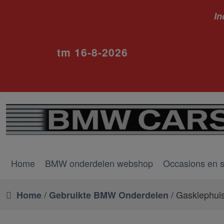
In
ivm va
tm 16-8-2026
Home
BMW onderdelen webshop
Occasions en 
/
/ Gasklephui
Home
Gebruikte BMW Onderdelen