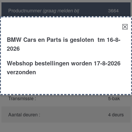
Productnummer
(graag melden bij
3664
bellen)
:
☒
Model :
E28
BMW Cars en Parts is gesloten tm 16-8-
2026
Carroserie :
Sedan
Webshop bestellingen worden 17-8-2026
Type :
525e
verzonden
Bouwjaar :
1986
Transmissie :
5-bak
Aantal deuren :
4 deurs