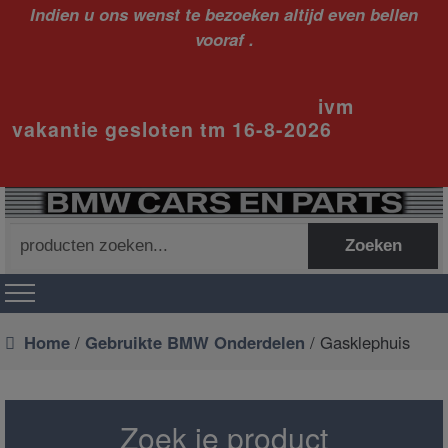
Indien u ons wenst te bezoeken altijd even bellen
vooraf .
ivm
vakantie gesloten tm 16-8-2026
Zoeken
Zoeken
naar:
Home
/
Gebruikte BMW Onderdelen
/ Gasklephuis
Zoek je product