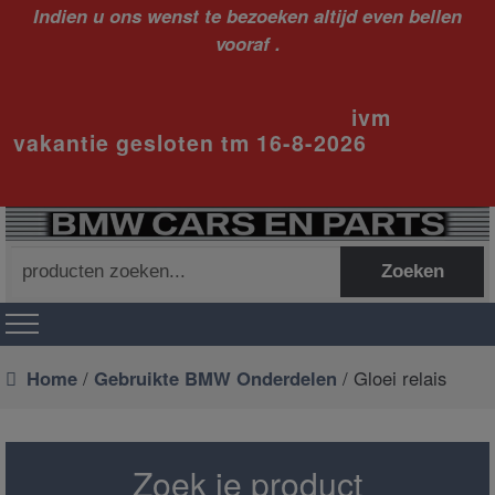
Indien u ons wenst te bezoeken altijd even bellen
vooraf .
ivm
vakantie gesloten tm 16-8-2026
Zoeken
Zoeken
naar:
Home
/
Gebruikte BMW Onderdelen
/ Gloei relais
Zoek je product