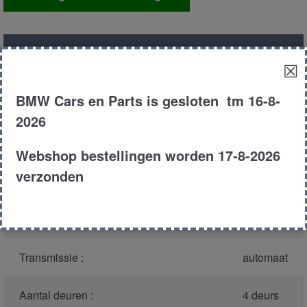
relais
aantal
Productnummer
(graag melden bij
588
☒
bellen)
:
BMW Cars en Parts is gesloten tm 16-8-
Model :
E39
2026
Carroserie :
Touring
Webshop bestellingen worden 17-8-2026
verzonden
Type :
530d
Bouwjaar :
1999
Transmissie :
automaat
Aantal deuren :
4 deurs