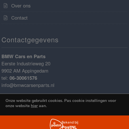
Over ons
Contact
Contactgegevens
BMW Cars en Parts
Eerste Industrieweg 20
9902 AM Appingedam
tel:
06-30061576
info@bmwcarsenparts.nl
KvK nr: 52157563
Onze website gebruikt cookies. Pas cookie instellingen voor
BTW nr: NL001423607b49
onze website
hier
aan.
€0.00
Bank nr: 52.43.94.334
IBAN: NL68ABNA0524394334
Cookies accepteren
BIC: ABNANL2A