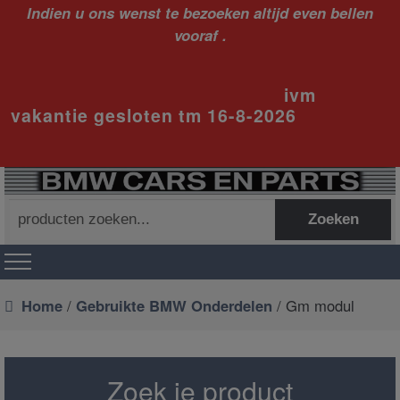
Indien u ons wenst te bezoeken altijd even bellen
vooraf .
ivm
vakantie gesloten tm 16-8-2026
Zoeken
Zoeken
naar:
Home
/
Gebruikte BMW Onderdelen
/ Gm modul
Zoek je product