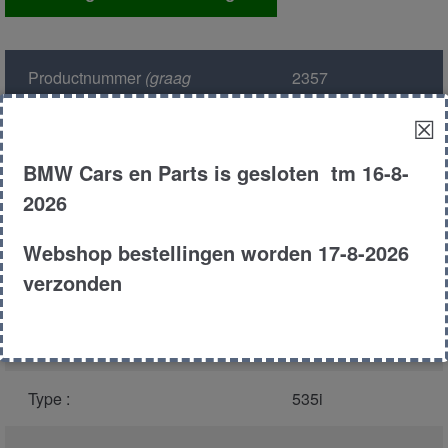
modul
aantal
Productnummer
(graag
2357
melden bij bellen)
:
☒
Model :
E34
BMW Cars en Parts is gesloten tm 16-8-
2026
Kleur :
273 island groen
metallic
Webshop bestellingen worden 17-8-2026
verzonden
Carroserie :
Sedan
Motor type :
346kb
Type :
535i