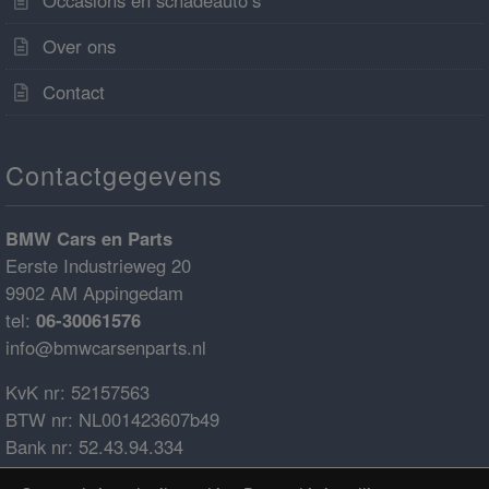
Over ons
Contact
Contactgegevens
BMW Cars en Parts
Eerste Industrieweg 20
9902 AM Appingedam
tel:
06-30061576
info@bmwcarsenparts.nl
KvK nr: 52157563
BTW nr: NL001423607b49
Bank nr: 52.43.94.334
IBAN: NL68ABNA0524394334