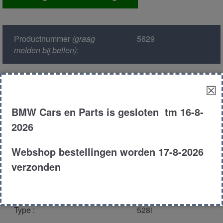
modul
aantal
Productnummer
(graag
5629
melden bij bellen)
:
Model :
E39
☒
Kleur :
303 -
BMW Cars en Parts is gesloten tm 16-8-
Cosmosschwarz
2026
Metallic
Webshop bestellingen worden 17-8-2026
Carroserie :
Sedan
verzonden
Motor type :
286s1
Type :
528i