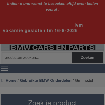
Indien u ons wenst te bezoeken altijd even bellen
vooraf .
ivm
vakantie gesloten tm 16-8-2026
Zoeken
Zoeken
naar:
Home
/
Gebruikte BMW Onderdelen
/ Gm modul
Zoek je product