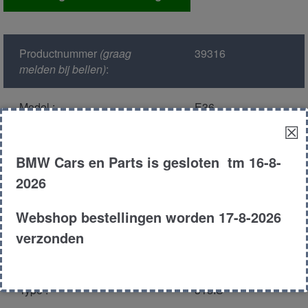
modul
aantal
Productnummer
(graag
39316
melden bij bellen)
:
Model :
E36
☒
Kleur :
302 -
BMW Cars en Parts is gesloten tm 16-8-
Madeiraviolett
Metallic
2026
Carroserie :
Coupe
Webshop bestellingen worden 17-8-2026
verzonden
Motor type :
184s1 m42
Type :
318IS