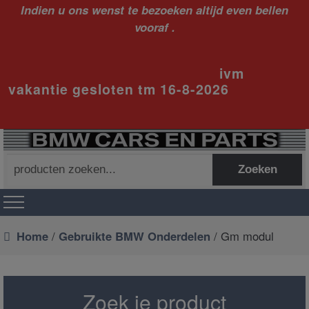
Indien u ons wenst te bezoeken altijd even bellen
vooraf .
ivm
vakantie gesloten tm 16-8-2026
Zoeken
Zoeken
naar:
Home
/
Gebruikte BMW Onderdelen
/ Gm modul
Zoek je product