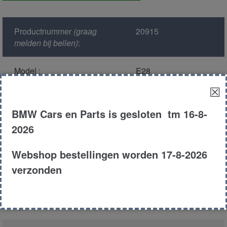
achter
aantal
Productnummer
(graag
20915
melden bij bellen)
:
Model :
E28
☒
Kleur :
181 -
Diamantenschwarz
BMW Cars en Parts is gesloten tm 16-8-
Metallic
2026
Carroserie :
Sedan
Webshop bestellingen worden 17-8-2026
verzonden
Motor type :
246TA
Type :
524TD