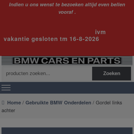
Indien u ons wenst te bezoeken altijd even bellen
vooraf .
ivm
vakantie gesloten tm 16-8-2026
Zoeken
Zoeken
naar:
Home
/
Gebruikte BMW Onderdelen
/ Gordel links
achter