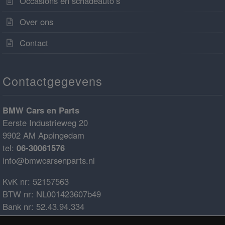
Occasions en schadeauto’s
Over ons
Contact
Contactgegevens
BMW Cars en Parts
Eerste Industrieweg 20
9902 AM Appingedam
tel:
06-30061576
info@bmwcarsenparts.nl
KvK nr: 52157563
BTW nr: NL001423607b49
Bank nr: 52.43.94.334
IBAN: NL68ABNA0524394334