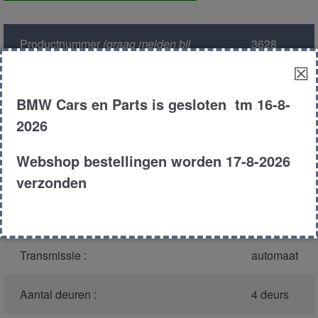
achter
aantal
Productnummer
(graag melden bij
3628
bellen)
:
☒
Model :
E28
BMW Cars en Parts is gesloten tm 16-8-
2026
Carroserie :
Sedan
Webshop bestellingen worden 17-8-2026
Type :
535i
verzonden
Bouwjaar :
1986
Transmissie :
automaat
Aantal deuren :
4 deurs