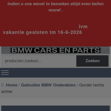
Indien u ons wenst te bezoeken altijd even bellen
vooraf .
ivm
vakantie gesloten tm 16-8-2026
Zoeken
Zoeken
naar:
Home
/
Gebruikte BMW Onderdelen
/ Gordel rechts
achter