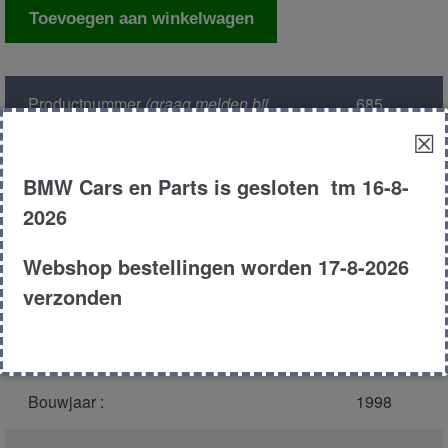
Gordel
Toevoegen aan winkelwagen
rechts
achter
aantal
Productnummer
(graag melden bij
685
bellen)
:
☒
Model :
E36
BMW Cars en Parts is gesloten tm 16-8-
2026
Kleur :
zwart
Webshop bestellingen worden 17-8-2026
Carroserie :
Compact
verzonden
Type :
323ti
Bouwjaar :
1998