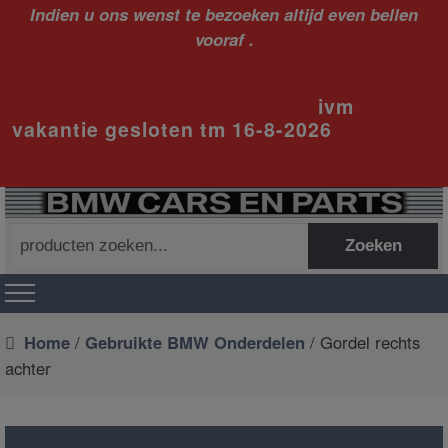
Indien u ons wenst te bezoeken altijd even bellen
vooraf .
ivm
vakantie gesloten tm 16-8-2026
Zoeken
Zoeken
naar:
Home
/
Gebruikte BMW Onderdelen
/ Gordel rechts
achter