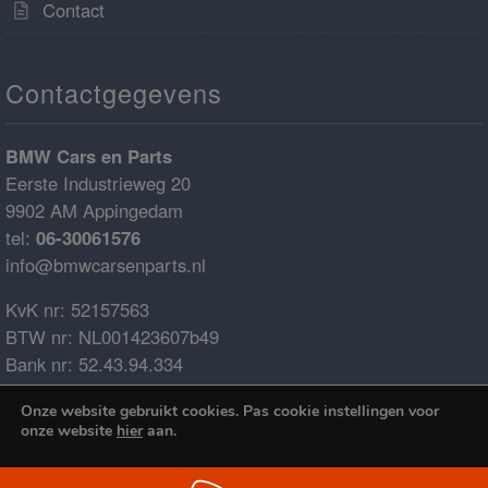
Contact
Contactgegevens
BMW Cars en Parts
Eerste Industrieweg 20
9902 AM Appingedam
tel:
06-30061576
info@bmwcarsenparts.nl
KvK nr: 52157563
BTW nr: NL001423607b49
Bank nr: 52.43.94.334
IBAN: NL68ABNA0524394334
Onze website gebruikt cookies. Pas cookie instellingen voor
BIC: ABNANL2A
onze website
hier
aan.
€0.00