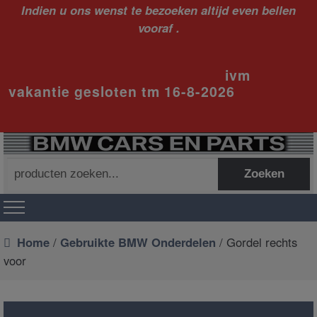
Indien u ons wenst te bezoeken altijd even bellen
vooraf .
ivm
vakantie gesloten tm 16-8-2026
Zoeken
Zoeken
naar:
Home
/
Gebruikte BMW Onderdelen
/ Gordel rechts
voor