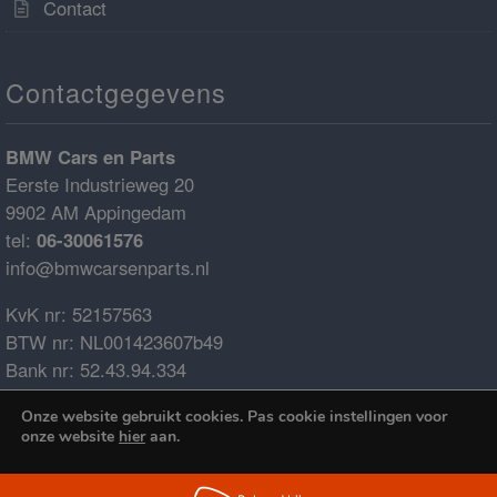
Contact
Contactgegevens
BMW Cars en Parts
Eerste Industrieweg 20
9902 AM Appingedam
tel:
06-30061576
info@bmwcarsenparts.nl
KvK nr: 52157563
BTW nr: NL001423607b49
Bank nr: 52.43.94.334
IBAN: NL68ABNA0524394334
Onze website gebruikt cookies. Pas cookie instellingen voor
BIC: ABNANL2A
onze website
hier
aan.
€0.00