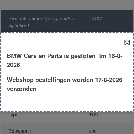
voor
aantal
Productnummer
(graag melden
18167
bij bellen)
:
☒
Model :
E46
BMW Cars en Parts is gesloten tm 16-8-
Kleur :
372 - Stahl blau
2026
Metallic
Webshop bestellingen worden 17-8-2026
Carroserie :
Touring
verzonden
Motor type :
194E1
Type :
318i
Bouwjaar :
2001