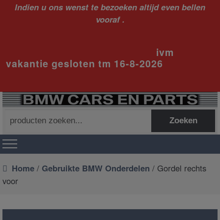
Indien u ons wenst te bezoeken altijd even bellen
vooraf .
ivm
vakantie gesloten tm 16-8-2026
Zoeken
Zoeken
naar:
Home
/
Gebruikte BMW Onderdelen
/ Gordel rechts
voor