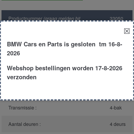
voor
aantal
Productnummer
(graag melden bij
33050
bellen)
:
☒
Model :
E12
BMW Cars en Parts is gesloten tm 16-8-
2026
Carroserie :
Sedan
Webshop bestellingen worden 17-8-2026
Type :
525
verzonden
Bouwjaar :
1981
Transmissie :
4-bak
Aantal deuren :
4 deurs