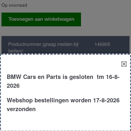
Op voorraad
Gordelvanger
Toevoegen aan winkelwagen
links
voor
aantal
Productnummer
(graag melden bij
146905
bellen)
:
☒
Model :
E38
BMW Cars en Parts is gesloten tm 16-8-
Kleur :
303 comos
2026
zwart
Webshop bestellingen worden 17-8-2026
Carroserie :
Sedan
verzonden
Motor type :
m52 286s1