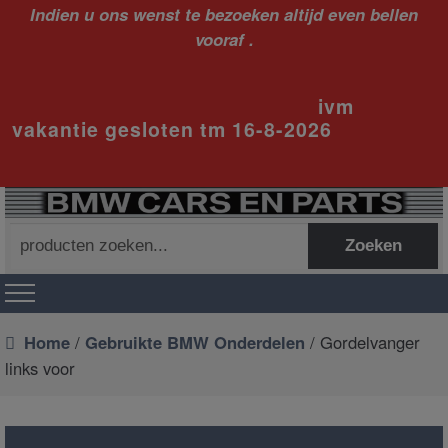
Indien u ons wenst te bezoeken altijd even bellen
vooraf .
ivm
vakantie gesloten tm 16-8-2026
Zoeken
Zoeken
naar:
Home
/
Gebruikte BMW Onderdelen
/ Gordelvanger
links voor