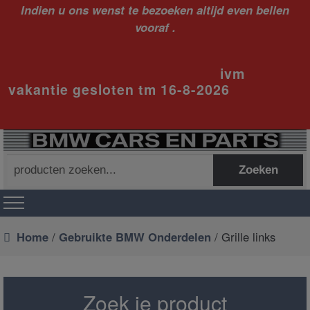
Indien u ons wenst te bezoeken altijd even bellen
vooraf .
ivm
vakantie gesloten tm 16-8-2026
Zoeken
Zoeken
naar:
Home
/
Gebruikte BMW Onderdelen
/ Grille links
Zoek je product