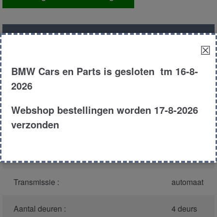
links
aantal
Productnummer
(graag melden bij
1311
☒
bellen)
:
BMW Cars en Parts is gesloten tm 16-8-
Model :
E34
2026
Carroserie :
Sedan
Webshop bestellingen worden 17-8-2026
verzonden
Type :
525td
Bouwjaar :
1995
Transmissie :
automaat
Aantal deuren :
4 deurs