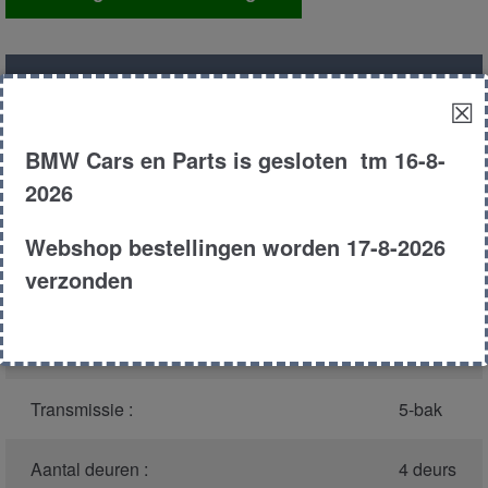
rechts
aantal
Productnummer
(graag melden bij
4273
☒
bellen)
:
BMW Cars en Parts is gesloten tm 16-8-
Model :
E34
2026
Carroserie :
Touring
Webshop bestellingen worden 17-8-2026
verzonden
Type :
525i
Bouwjaar :
1995
Transmissie :
5-bak
Aantal deuren :
4 deurs