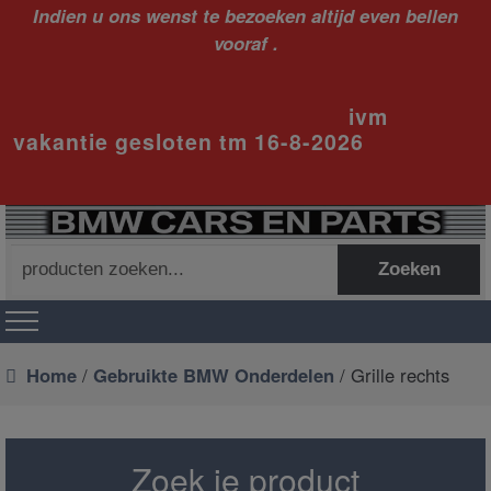
Indien u ons wenst te bezoeken altijd even bellen
vooraf .
ivm
vakantie gesloten tm 16-8-2026
Zoeken
Zoeken
naar:
Home
/
Gebruikte BMW Onderdelen
/ Grille rechts
Zoek je product