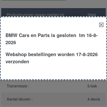
Productnummer
(graag melden bij
3944
bellen)
:
☒
Model :
E39
BMW Cars en Parts is gesloten tm 16-8-
2026
Carroserie :
Touring
Webshop bestellingen worden 17-8-2026
Type :
525tds
verzonden
Bouwjaar :
1998
Transmissie :
5-bak
Aantal deuren :
4 deurs