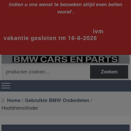
Indien u ons wenst te bezoeken altijd even bellen
vooraf .
ivm
vakantie gesloten tm 16-8-2026
Zoeken
Zoeken
naar:
Home
/
Gebruikte BMW Onderdelen
/
Hoofdremcilinder