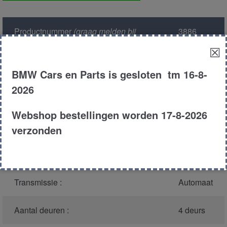
Productnummer
(graag melden bij
3886
bellen)
:
☒
Model :
E39
BMW Cars en Parts is gesloten tm 16-8-
2026
Carroserie :
Sedan
Webshop bestellingen worden 17-8-2026
Type :
530d
verzonden
Bouwjaar :
2000
Transmissie :
Automaat
Aantal deuren :
4 deurs