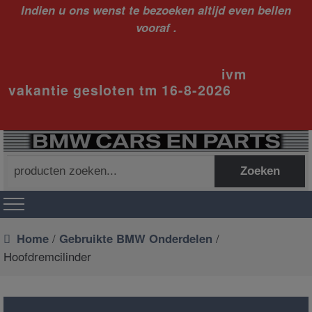
Indien u ons wenst te bezoeken altijd even bellen
vooraf .
ivm
vakantie gesloten tm 16-8-2026
Zoeken
Zoeken
naar:
Home
/
Gebruikte BMW Onderdelen
/
Hoofdremcilinder