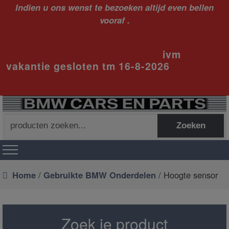
Indien u ons wenst te bezoeken altijd even bellen
vooraf .
ivm
vakantie gesloten tm 16-8-2026
Zoeken
Zoeken
naar:
Home
/
Gebruikte BMW Onderdelen
/ Hoogte sensor
Zoek je product