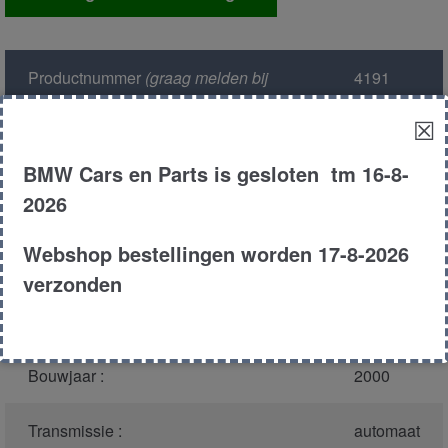
sensor
aantal
Productnummer
(graag melden bij
4191
bellen)
:
☒
Model :
E39
BMW Cars en Parts is gesloten tm 16-8-
2026
Carroserie :
Sedan
Webshop bestellingen worden 17-8-2026
Motor type :
306d1
verzonden
Type :
530d
Bouwjaar :
2000
Transmissie :
automaat