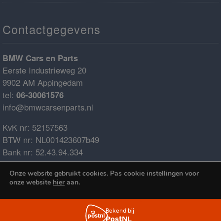
Contactgegevens
BMW Cars en Parts
Eerste Industrieweg 20
9902 AM Appingedam
tel:
06-30061576
info@bmwcarsenparts.nl
KvK nr: 52157563
BTW nr: NL001423607b49
Bank nr: 52.43.94.334
IBAN: NL68ABNA0524394334
Onze website gebruikt cookies. Pas cookie instellingen voor
BIC: ABNANL2A
onze website
hier
aan.
€0.00
Cookies accepteren