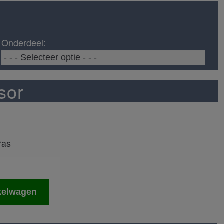
Onderdeel:
sor
ras
kelwagen