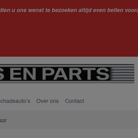
dien u ons wenst te bezoeken altijd even bellen voora
kantie ge
schadeauto’s
Over ons
Contact
sor