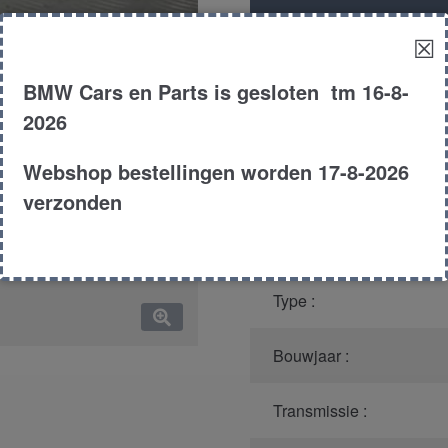
Productnummer
(graag m
☒
Model :
BMW Cars en Parts is gesloten tm 16-8-
2026
Kleur :
Webshop bestellingen worden 17-8-2026
Carroserie :
verzonden
Motor type :
Type :
Bouwjaar :
Transmissie :