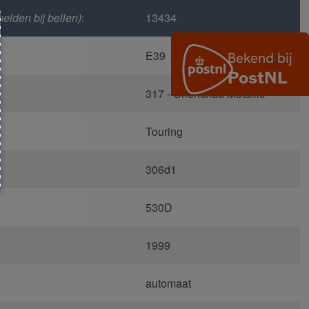
elden bij bellen)
:
13434
E39
317 - Orientblau Metallic
Touring
306d1
530D
1999
automaat