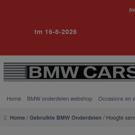
In
ivm va
tm 16-8-2026
Home
BMW onderdelen webshop
Occasions en 
/
/ Hoogte sen
Home
Gebruikte BMW Onderdelen