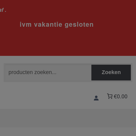
f .
sloten
Zoeken
Zoeken
naar:
€0.00