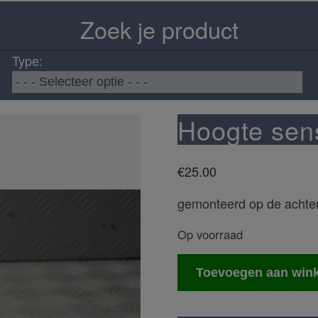
Zoek je product
Type:
Hoogte sen
€
25.00
gemonteerd op de achte
Op voorraad
Hoogte
Toevoegen aan win
sensor
aantal