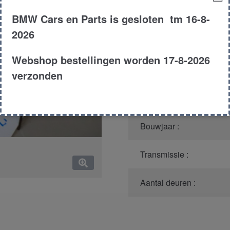
Productnummer
(graag m
BMW Cars en Parts is gesloten tm 16-8-
2026
Model :
Webshop bestellingen worden 17-8-2026
Carroserie :
verzonden
Type :
Bouwjaar :
Transmissie :
Aantal deuren :