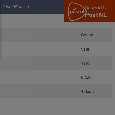
elden bij bellen)
:
1009
E36
Sedan
318i
1995
5-bak
4 deurs