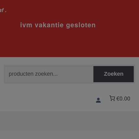
f .
sloten
Zoeken
Zoeken
naar:
€0.00