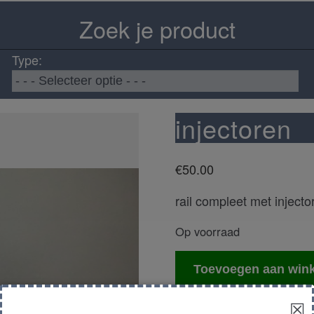
Zoek je product
Type:
injectoren
€
50.00
rail compleet met injecto
Op voorraad
injectoren
Toevoegen aan win
aantal
☒