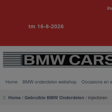
In
ivm va
tm 16-8-2026
Home
BMW onderdelen webshop
Occasions en 
/
/ injectoren
Home
Gebruikte BMW Onderdelen