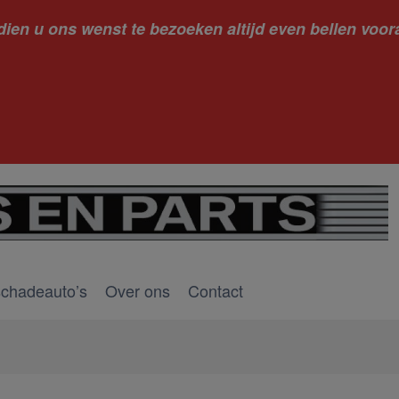
dien u ons wenst te bezoeken altijd even bellen voora
kantie ge
schadeauto’s
Over ons
Contact