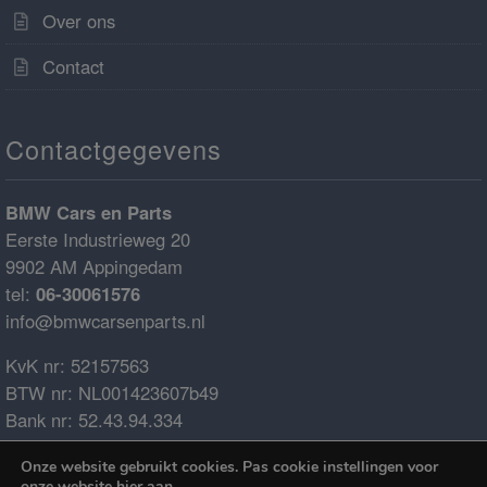
Over ons
Contact
Contactgegevens
BMW Cars en Parts
Eerste Industrieweg 20
9902 AM Appingedam
tel:
06-30061576
info@bmwcarsenparts.nl
KvK nr: 52157563
BTW nr: NL001423607b49
Bank nr: 52.43.94.334
IBAN: NL68ABNA0524394334
Onze website gebruikt cookies. Pas cookie instellingen voor
BIC: ABNANL2A
onze website
hier
aan.