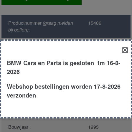
aantal
Productnummer
(graag melden
15486
bij bellen)
:
Model :
E34
☒
BMW Cars en Parts is gesloten tm 16-8-
Kleur :
353 - Ascotgr?n
2026
Carroserie :
Sedan
Webshop bestellingen worden 17-8-2026
verzonden
Motor type :
184e2
Type :
518i
Bouwjaar :
1995