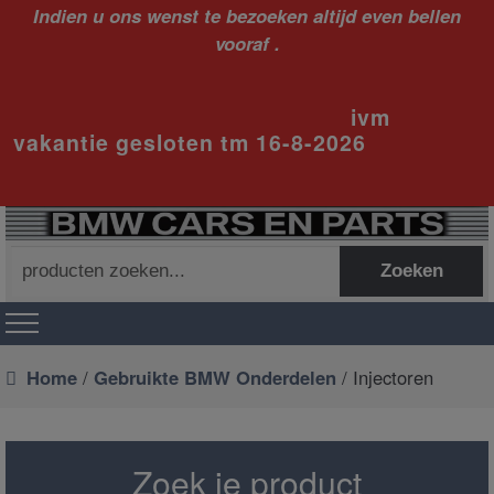
Indien u ons wenst te bezoeken altijd even bellen
vooraf .
ivm
vakantie gesloten tm 16-8-2026
Zoeken
Zoeken
naar:
Home
/
Gebruikte BMW Onderdelen
/ Injectoren
Zoek je product