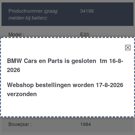
Productnummer
(graag
34199
melden bij bellen)
:
Model :
E23
☒
Kleur :
196 - Zobelbraun-
metallic Metallic
BMW Cars en Parts is gesloten tm 16-8-
2026
Carroserie :
Sedan
Webshop bestellingen worden 17-8-2026
Motor type :
346ta
verzonden
Type :
745i
Bouwjaar :
1984