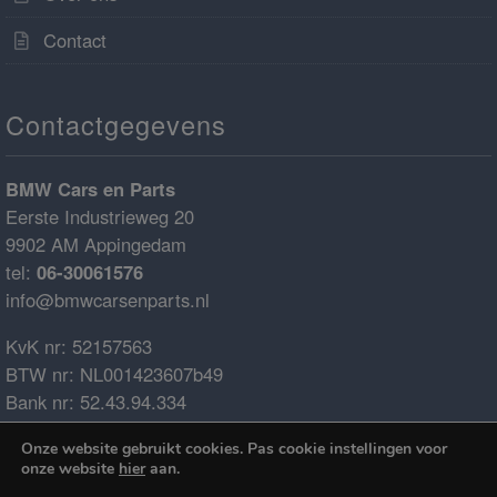
Contact
Contactgegevens
BMW Cars en Parts
Eerste Industrieweg 20
9902 AM Appingedam
tel:
06-30061576
info@bmwcarsenparts.nl
KvK nr: 52157563
BTW nr: NL001423607b49
Bank nr: 52.43.94.334
IBAN: NL68ABNA0524394334
Onze website gebruikt cookies. Pas cookie instellingen voor
BIC: ABNANL2A
onze website
hier
aan.
€0.00