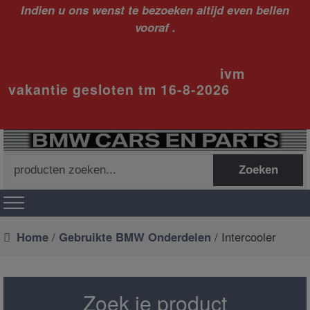
Indien u ons wenst te bezoeken altijd even bellen
vooraf .
ivm
vakantie gesloten tm 16-8-2026
Zoeken
Zoeken
naar:
Home
/
Gebruikte BMW Onderdelen
/ Intercooler
Zoek je product