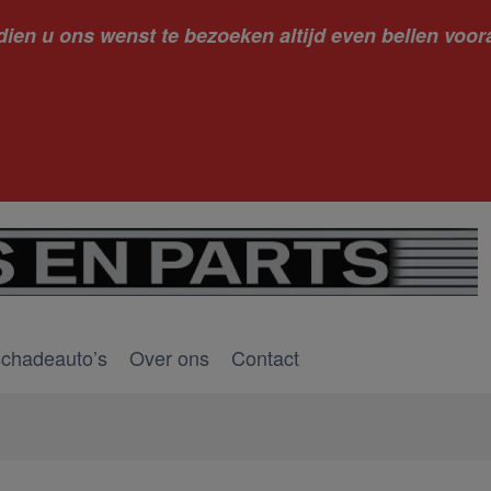
dien u ons wenst te bezoeken altijd even bellen voora
kantie ge
schadeauto’s
Over ons
Contact