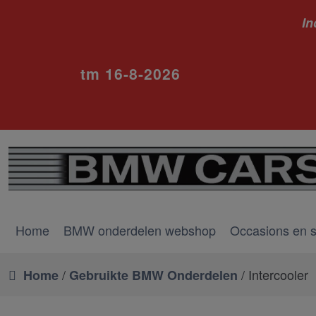
In
ivm va
tm 16-8-2026
Home
BMW onderdelen webshop
Occasions en 
/
/ Intercooler
Home
Gebruikte BMW Onderdelen