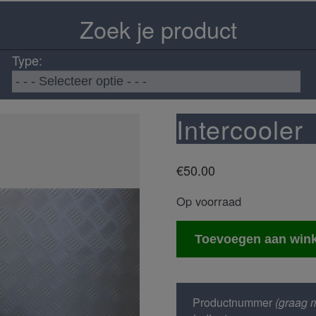
Zoek je product
Type:
Intercooler
€
50.00
Op voorraad
Intercooler
Toevoegen aan win
aantal
Productnummer
(graag m