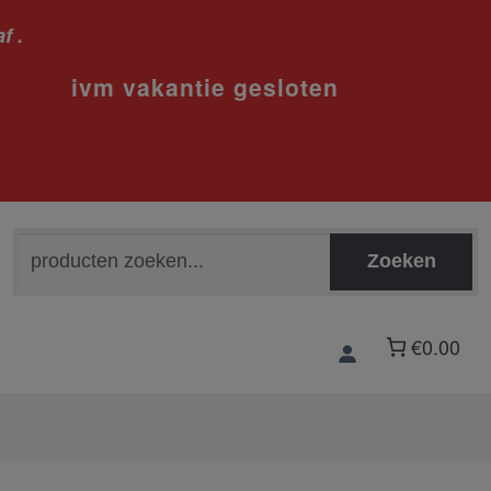
f .
sloten
Zoeken
Zoeken
naar:
€0.00