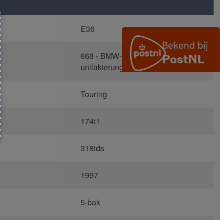
E36
668 - BMW-Schwarz 2
unilakierung
Touring
174t1
318tds
1997
5-bak