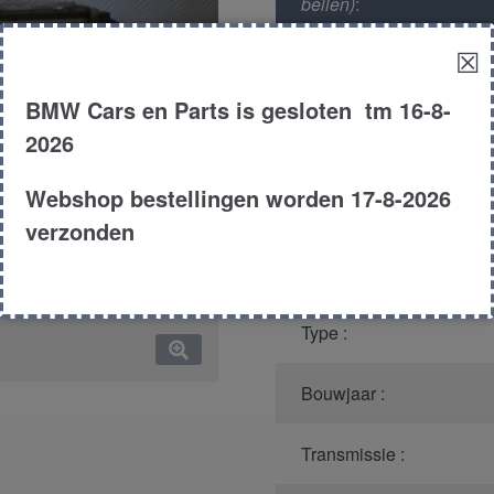
bellen)
:
☒
Model :
BMW Cars en Parts is gesloten tm 16-8-
Kleur :
2026
Webshop bestellingen worden 17-8-2026
Carroserie :
verzonden
Motor type :
Type :
Bouwjaar :
Transmissie :