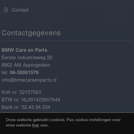
Contact
Contactgegevens
BMW Cars en Parts
Eerste Industrieweg 20
9902 AM Appingedam
tel:
06-30061576
info@bmwcarsenparts.nl
KvK nr: 52157563
BTW nr: NL001423607b49
Bank nr: 52.43.94.334
IBAN: NL68ABNA0524394334
Onze website gebruikt cookies. Pas cookie instellingen voor
BIC: ABNANL2A
onze website
hier
aan.
€0.00