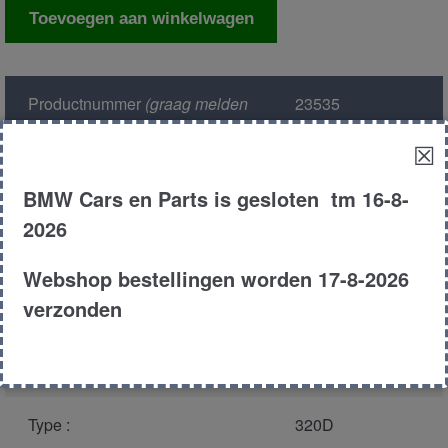
Kachelbedieningpaneel
Toevoegen aan winkelwagen
aantal
Productnummer
(graag melden
23535
bij bellen)
:
☒
Model :
E46
BMW Cars en Parts is gesloten tm 16-8-
2026
Kleur :
317 - Orientblau
Metallic
Webshop bestellingen worden 17-8-2026
verzonden
Carroserie :
Touring
Motor type :
204D1
Type :
320D