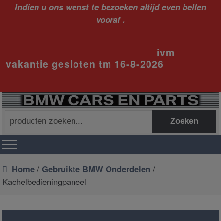
Indien u ons wenst te bezoeken altijd even bellen
vooraf .
ivm
vakantie gesloten tm 16-8-2026
Zoeken
Zoeken
naar:
Home
/
Gebruikte BMW Onderdelen
/
Kachelbedieningpaneel