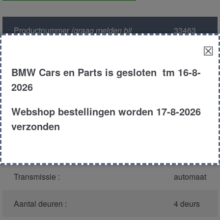
Productnummer
(graag melden bij
33463
bellen)
:
☒
Model :
E23
BMW Cars en Parts is gesloten tm 16-8-
2026
Carroserie :
Sedan
Webshop bestellingen worden 17-8-2026
Type :
730
verzonden
Bouwjaar :
1977
Transmissie :
automaat
Aantal deuren :
4 deurs