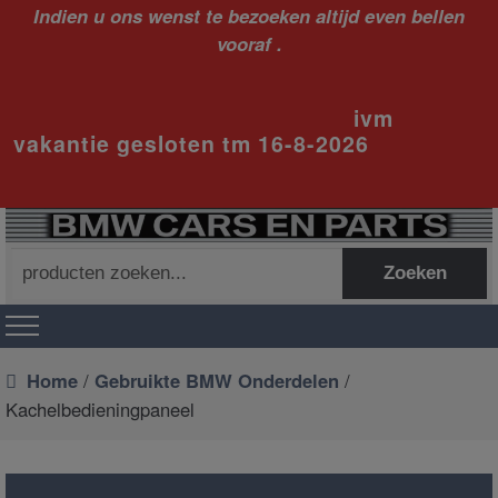
Indien u ons wenst te bezoeken altijd even bellen
vooraf .
ivm
vakantie gesloten tm 16-8-2026
Zoeken
Zoeken
naar:
Home
/
Gebruikte BMW Onderdelen
/
Kachelbedieningpaneel