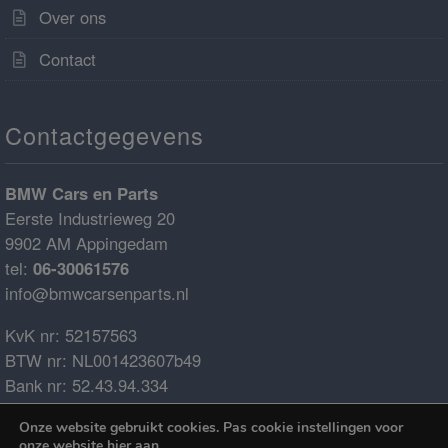
Over ons
Contact
Contactgegevens
BMW Cars en Parts
Eerste Industrieweg 20
9902 AM Appingedam
tel:
06-30061576
info@bmwcarsenparts.nl
KvK nr: 52157563
BTW nr: NL001423607b49
Bank nr: 52.43.94.334
IBAN: NL68ABNA0524394334
Onze website gebruikt cookies. Pas cookie instellingen voor
BIC: ABNANL2A
onze website
hier
aan.