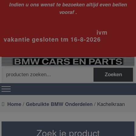
Indien u ons wenst te bezoeken altijd even bellen
vooraf .
ivm
vakantie gesloten tm 16-8-2026
Zoeken
Zoeken
naar:
Home
/
Gebruikte BMW Onderdelen
/ Kachelkraan
Zoek je product