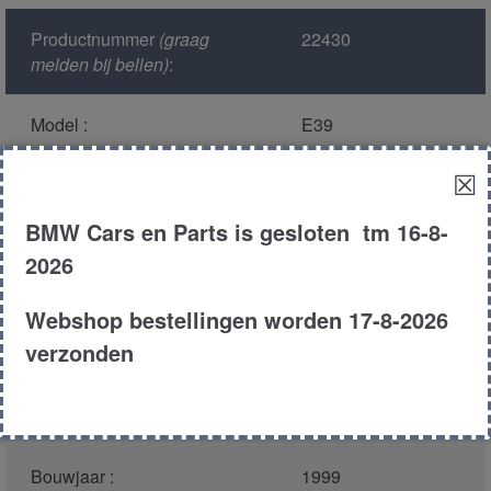
Productnummer
(graag
22430
melden bij bellen)
:
Model :
E39
☒
Kleur :
303 -
Cosmosschwarz
BMW Cars en Parts is gesloten tm 16-8-
Metallic
2026
Carroserie :
Touring
Webshop bestellingen worden 17-8-2026
verzonden
Motor type :
256S4
Type :
523i
Bouwjaar :
1999