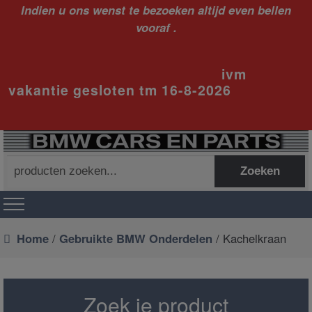
Indien u ons wenst te bezoeken altijd even bellen
vooraf .
ivm
vakantie gesloten tm 16-8-2026
Zoeken
Zoeken
naar:
Home
/
Gebruikte BMW Onderdelen
/ Kachelkraan
Zoek je product