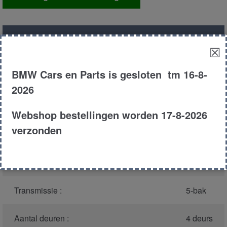
aantal
Productnummer
(graag melden bij
1683
☒
bellen)
:
BMW Cars en Parts is gesloten tm 16-8-
Model :
E36
2026
Carroserie :
Sedan
Webshop bestellingen worden 17-8-2026
verzonden
Type :
316i
Bouwjaar :
1991
Transmissie :
5-bak
Aantal deuren :
4 deurs