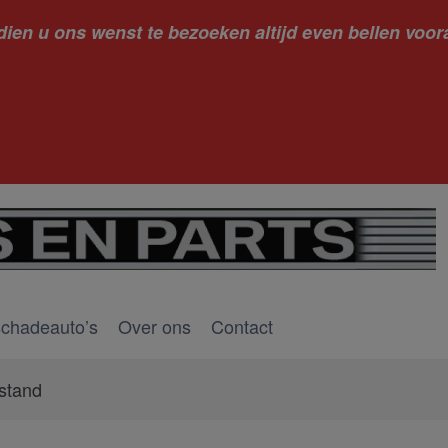
dien u ons wenst te bezoeken altijd even bellen voora
kantie ge
schadeauto’s
Over ons
Contact
stand