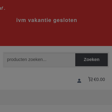
f .
sloten
Zoeken
Zoeken
naar:
€0.00