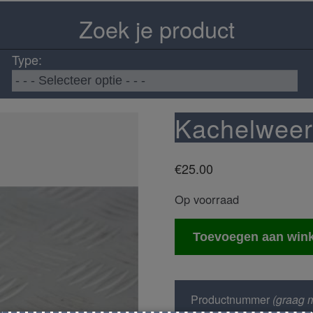
Zoek je product
Type:
Kachelweer
€
25.00
Op voorraad
Kachelweerstand
Toevoegen aan win
aantal
Productnummer
(graag m