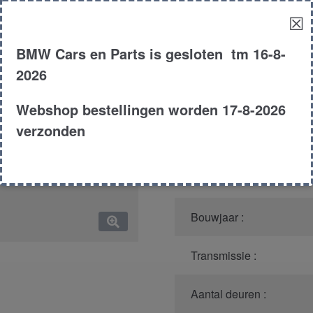
☒
Model :
BMW Cars en Parts is gesloten tm 16-8-
Kleur :
2026
Carroserie :
Webshop bestellingen worden 17-8-2026
verzonden
Motor type :
Type :
Bouwjaar :
Transmissie :
Aantal deuren :