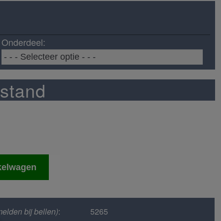
Onderdeel:
stand
kelwagen
elden bij bellen)
:
5265