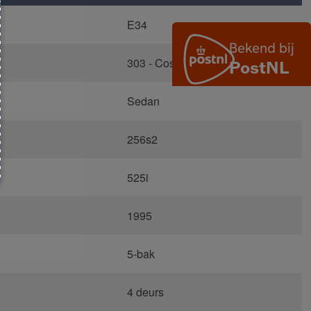
E34
303 - Cosmosschwarz Metallic
Sedan
256s2
525i
1995
5-bak
4 deurs