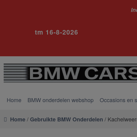
In
ivm va
tm 16-8-2026
Home
BMW onderdelen webshop
Occasions en 
/
/ Kachelweer
Home
Gebruikte BMW Onderdelen