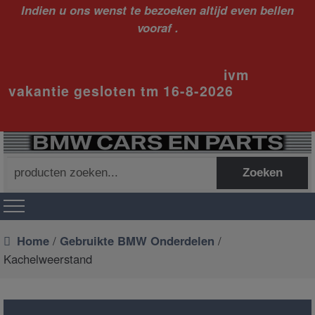
Indien u ons wenst te bezoeken altijd even bellen
vooraf .
ivm
vakantie gesloten tm 16-8-2026
Zoeken
Zoeken
naar:
Home
/
Gebruikte BMW Onderdelen
/
Kachelweerstand