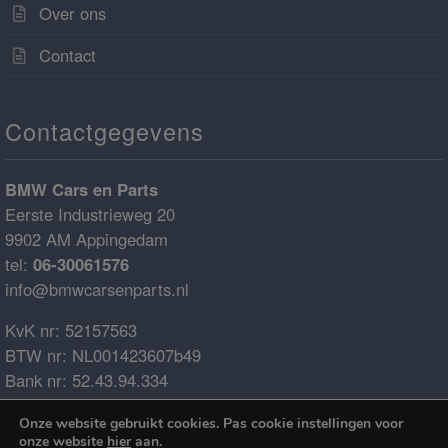
Over ons
Contact
Contactgegevens
BMW Cars en Parts
Eerste Industrieweg 20
9902 AM Appingedam
tel:
06-30061576
info@bmwcarsenparts.nl
KvK nr: 52157563
BTW nr: NL001423607b49
Bank nr: 52.43.94.334
IBAN: NL68ABNA0524394334
Onze website gebruikt cookies. Pas cookie instellingen voor
BIC: ABNANL2A
onze website
hier
aan.