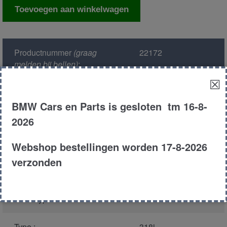
Kachelweerstand
Toevoegen aan winkelwagen
aantal
Productnummer
(graag
22172
melden bij bellen)
:
☒
Model :
E46
BMW Cars en Parts is gesloten tm 16-8-
2026
Kleur :
303 -
Cosmosschwarz
Metallic
Webshop bestellingen worden 17-8-2026
verzonden
Carroserie :
Sedan
Motor type :
194E1
Type :
318i