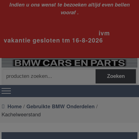
Indien u ons wenst te bezoeken altijd even bellen
vooraf .
ivm
vakantie gesloten tm 16-8-2026
Zoeken
Zoeken
naar:
Home
/
Gebruikte BMW Onderdelen
/
Kachelweerstand