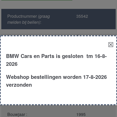
Productnummer
(graag
35542
melden bij bellen)
:
Model :
E34
☒
Kleur :
324 - Oxfordgr?n
BMW Cars en Parts is gesloten tm 16-8-
Metallic
2026
Carroserie :
Touring
Webshop bestellingen worden 17-8-2026
verzonden
Motor type :
206S2
Type :
520I
Bouwjaar :
1995