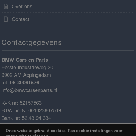
Over ons
Contact
Contactgegevens
BMW Cars en Parts
Eerste Industrieweg 20
9902 AM Appingedam
tel:
06-30061576
info@bmwcarsenparts.nl
KvK nr: 52157563
BTW nr: NL001423607b49
Bank nr: 52.43.94.334
IBAN: NL68ABNA0524394334
Onze website gebruikt cookies. Pas cookie instellingen voor
BIC: ABNANL2A