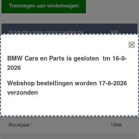
Kachelweerstand
Toevoegen aan winkelwagen
aantal
Productnummer
(graag melden bij
665
bellen)
:
☒
Model :
E36
BMW Cars en Parts is gesloten tm 16-8-
2026
Carroserie :
Compact
Webshop bestellingen worden 17-8-2026
Motor type :
256s3
verzonden
Type :
323ti
Bouwjaar :
1998