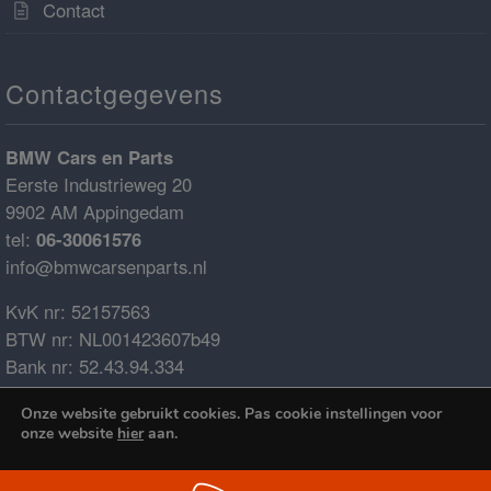
Contact
Contactgegevens
BMW Cars en Parts
Eerste Industrieweg 20
9902 AM Appingedam
tel:
06-30061576
info@bmwcarsenparts.nl
KvK nr: 52157563
BTW nr: NL001423607b49
Bank nr: 52.43.94.334
IBAN: NL68ABNA0524394334
Onze website gebruikt cookies. Pas cookie instellingen voor
BIC: ABNANL2A
onze website
hier
aan.
€0.00