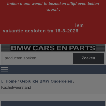
Indien u ons wenst te bezoeken altijd even bellen
vooraf .
ivm
vakantie gesloten tm 16-8-2026
Zoeken
Zoeken
naar:
Home
/
Gebruikte BMW Onderdelen
/
Kachelweerstand