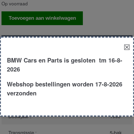
Op voorraad
Kachelweerstand
Toevoegen aan winkelwagen
aantal
Productnummer
(graag melden bij
2811
☒
bellen)
:
BMW Cars en Parts is gesloten tm 16-8-
Model :
E36
2026
Webshop bestellingen worden 17-8-2026
Carroserie :
Sedan
verzonden
Type :
318i
Bouwjaar :
1993
Transmissie :
5-bak