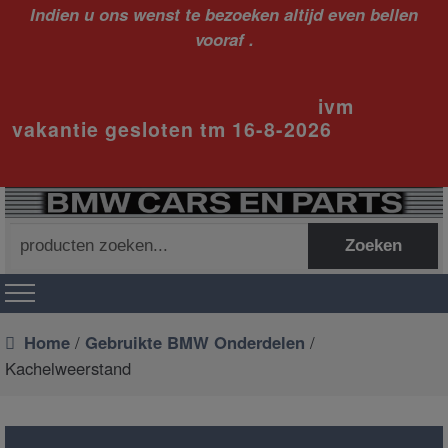
Indien u ons wenst te bezoeken altijd even bellen
vooraf .
ivm
vakantie gesloten tm 16-8-2026
Zoeken
Zoeken
naar:
Home
/
Gebruikte BMW Onderdelen
/
Kachelweerstand