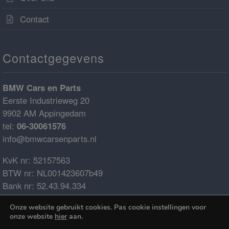
Contact
Contactgegevens
BMW Cars en Parts
Eerste Industrieweg 20
9902 AM Appingedam
tel:
06-30061576
info@bmwcarsenparts.nl
KvK nr: 52157563
BTW nr: NL001423607b49
Bank nr: 52.43.94.334
IBAN: NL68ABNA0524394334
Onze website gebruikt cookies. Pas cookie instellingen voor
BIC: ABNANL2A
onze website
hier
aan.
€0.00