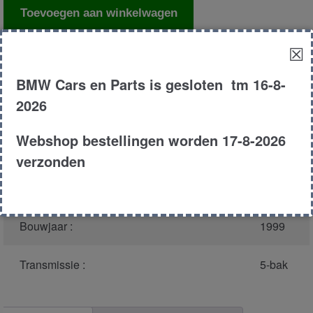
Kentekenplaat
Toevoegen aan winkelwagen
houder
aantal
☒
Productnummer
(graag melden bij bellen)
:
25359
BMW Cars en Parts is gesloten tm 16-8-
2026
Model :
E46
Webshop bestellingen worden 17-8-2026
Carroserie :
Sedan
verzonden
Type :
318i
Bouwjaar :
1999
Transmissie :
5-bak