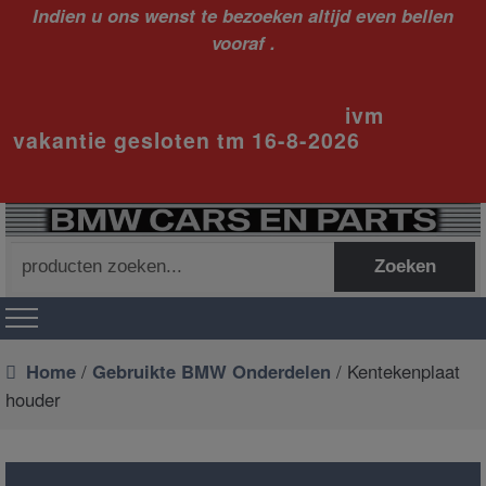
Indien u ons wenst te bezoeken altijd even bellen
vooraf .
ivm
vakantie gesloten tm 16-8-2026
Zoeken
Zoeken
naar:
Home
/
Gebruikte BMW Onderdelen
/ Kentekenplaat
houder